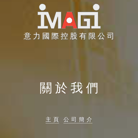
意 力 國 際 控 股 有 限 公 司
關 於 我 們
主 頁
公 司 簡 介