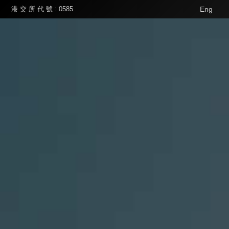
港 交 所 代 號 : 0585
Eng