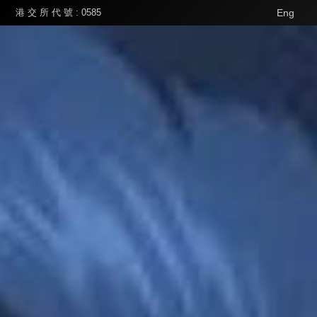
港 交 所 代 號 : 0585
Eng