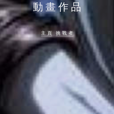
動 畫 作 品
主 頁
挑 戰 者