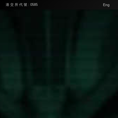
港 交 所 代 號 : 0585
Eng