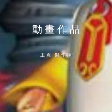
動 畫 作 品
主 頁
製 作 庫